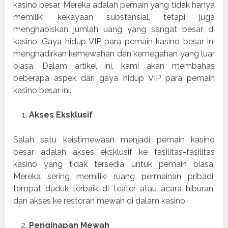
kasino besar. Mereka adalah pemain yang tidak hanya
memiliki kekayaan substansial, tetapi juga
menghabiskan jumlah uang yang sangat besar di
kasino. Gaya hidup VIP para pemain kasino besar ini
menghadirkan kemewahan dan kemegahan yang luar
biasa. Dalam artikel ini, kami akan membahas
beberapa aspek dari gaya hidup VIP para pemain
kasino besar ini.
Akses Eksklusif
Salah satu keistimewaan menjadi pemain kasino
besar adalah akses eksklusif ke fasilitas-fasilitas
kasino yang tidak tersedia untuk pemain biasa.
Mereka sering memiliki ruang permainan pribadi,
tempat duduk terbaik di teater atau acara hiburan,
dan akses ke restoran mewah di dalam kasino.
Penginapan Mewah