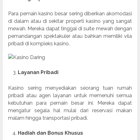
Para pemain kasino besar sering diberikan akomodasi
di dalam atau di sekitar properti kasino yang sangat
mewah. Mereka dapat tinggal di suite mewah dengan
pemandangan spektakuler atau bahkan memiliki vila
pribadi di kompleks kasino.
Layanan Pribadi
Kasino sering menyediakan seorang tuan rumah
pribadi atau agen layanan untuk memenuhi semua
kebutuhan para pemain besar ini. Mereka dapat
mengatur segala hal mulai dari reservasi makan
malam hingga transportasi pribadi.
Hadiah dan Bonus Khusus