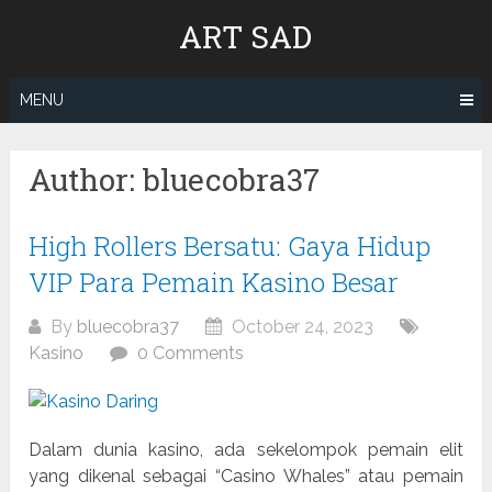
Skip
ART SAD
to
content
MENU
Author:
bluecobra37
High Rollers Bersatu: Gaya Hidup
VIP Para Pemain Kasino Besar
By
bluecobra37
October 24, 2023
Kasino
0 Comments
Dalam dunia kasino, ada sekelompok pemain elit
yang dikenal sebagai “Casino Whales” atau pemain